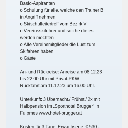
Basic
-
Aspiranten
o
Schulung für alle, welche den Trainer B
in Angriff nehmen
o
Skischulleitertreff vom Bezirk V
o
Vereinsskilehrer und solche die es
werden möchten
o
Alle Vereinsmitglieder die Lust zum
Skifahren haben
o
Gäste
An
-
und
Rückreise:
Anreise am 08
.12.
23
bis 22.00 Uhr mit Privat
-
PKW
Rückfahrt am 11
.12.
23
um 16.00 Uhr.
Unterkunft:
3 Übernacht./ Frühst./ 2x mit
Halbpension im „Sporthotel Brugger“ in
Fulpmes
www.hotel
-
brug
ger.at
Kosten für 3 Tage:
Erwachsene:
€ 530
,
-