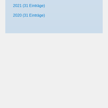
2021 (31 Einträge)
2020 (31 Einträge)
Skiclub Rheinfelden
Skiclub Rheinfelden e.V.
info@skiclub-rheinfelden.de
www.skiclub-rheinfelden.de
Unsere Angebote