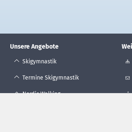
Unsere Angebote
Wei
Skigymnastik
Termine Skigymnastik
Nordic Walking
Termine Nordic Walking
Ski- und Snowboardkurse