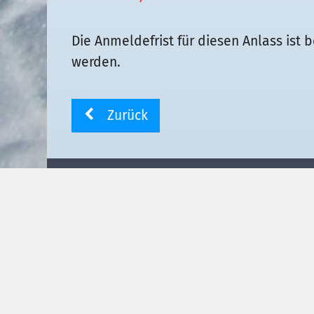
Die Anmeldefrist für diesen Anlass is
werden.
Zurück
Skiclub Rheinfelden
Skiclub Rheinfelden e.V.
info@skiclub-rheinfelden.de
www.skiclub-rheinfelden.de