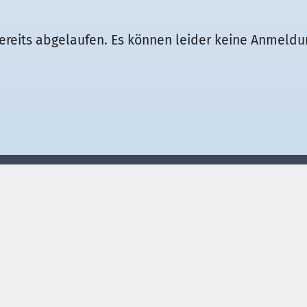
t bereits abgelaufen. Es können leider keine Anm
Unsere Angebote
Wei
Skigymnastik
Termine Skigymnastik
Nordic Walking