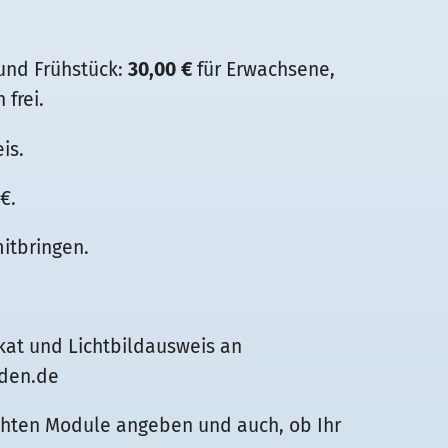
und Frühstück:
30,00 €
für Erwachsene,
 frei.
is.
€.
itbringen.
kat und Lichtbildausweis an
lden.de
chten Module angeben und auch, ob Ihr