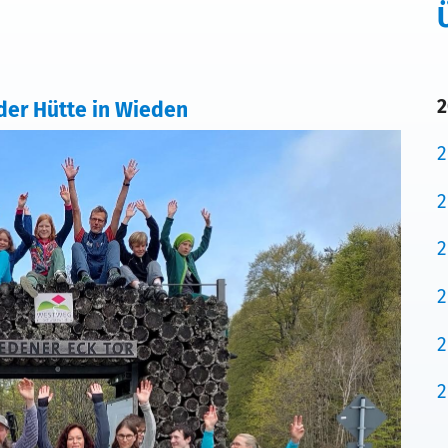
2
der Hütte in Wieden
2
2
2
2
2
2